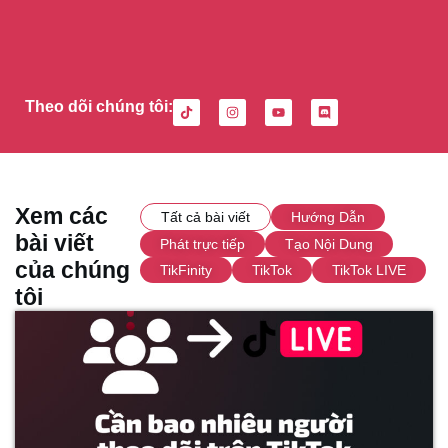
Theo dõi chúng tôi:
Xem các
Tất cả bài viết
Hướng Dẫn
bài viết
Phát trực tiếp
Tạo Nội Dung
của chúng
TikFinity
TikTok
TikTok LIVE
tôi