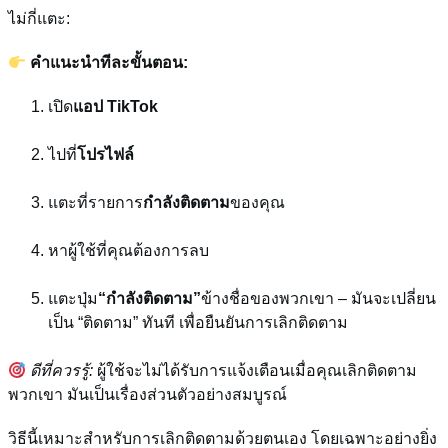
ไม่กี่แตะ:
คำแนะนำทีละขั้นตอน:
เปิด
แอป TikTok
ไปที่
โปรไฟล์
แตะที่รายการ
กำลังติดตาม
ของคุณ
หาผู้ใช้ที่คุณต้องการลบ
แตะปุ่ม
“กำลังติดตาม”
ข้างชื่อของพวกเขา – มันจะเปลี่ยน
เป็น “ติดตาม” ทันที เพื่อยืนยันการเลิกติดตาม
ดีที่ควรรู้:
ผู้ใช้จะไม่ได้รับการแจ้งเตือนเมื่อคุณเลิกติดตาม
พวกเขา มันเป็นเรื่องส่วนตัวอย่างสมบูรณ์
วิธีนี้เหมาะสำหรับการเลิกติดตามด้วยตนเอง โดยเฉพาะอย่างยิ่ง