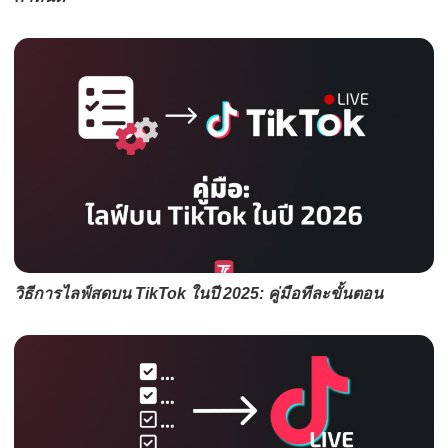
วิธีการไลฟ์สดบน TikTok ในปี 2025: คู่มือทีละขั้นตอน