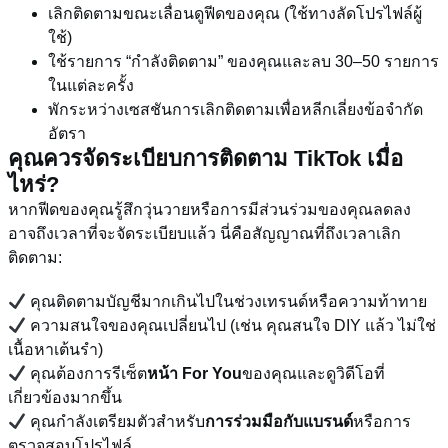
เลิกติดตามขณะเลื่อนดูฟีดของคุณ (ใช้ทางลัดโปรไฟล์ผู้
ใช้)
ใช้รายการ “กำลังติดตาม” ของคุณและลบ 30–50 รายการ
ในแต่ละครั้ง
พักระหว่างเซสชันการเลิกติดตามเพื่อหลีกเลี่ยงข้อจำกัด
อัตรา
คุณควรจัดระเบียบการติดตาม TikTok เมื่อ
ไหร่?
หากฟีดของคุณรู้สึกวุ่นวายหรือการมีส่วนร่วมของคุณลดลง
อาจถึงเวลาที่จะจัดระเบียบแล้ว นี่คือสัญญาณที่ถึงเวลาเลิก
ติดตาม:
คุณติดตามบัญชีมากเกินไปในช่วงเทรนด์หรือความท้าทาย
ความสนใจของคุณเปลี่ยนไป (เช่น คุณสนใจ DIY แล้ว ไม่ใช่
เนื้อหาเต้นรำ)
คุณต้องการรีเซ็ต
หน้า For You
ของคุณและดูวิดีโอที่
เกี่ยวข้องมากขึ้น
คุณกำลังเตรียมตัวสำหรับ
การร่วมมือกับแบรนด์
หรือการ
ตรวจสอบโปรไฟล์