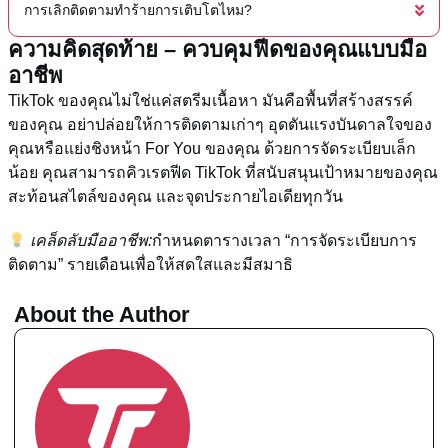
การเลิกติดตามทำร้ายการเติบโตไหม?
ความคิดสุดท้าย – ควบคุมฟีดของคุณแบบมือ
อาชีพ
TikTok ของคุณไม่ใช่แค่สตรีมเนื้อหา มันคือพื้นที่สร้างสรรค์
ของคุณ อย่าปล่อยให้การติดตามเก่าๆ อุดตันแรงบันดาลใจของ
คุณหรือแย่งชิงหน้า For You ของคุณ ด้วยการจัดระเบียบเล็ก
น้อย คุณสามารถคิวเรตฟีด TikTok ที่สนับสนุนเป้าหมายของคุณ
สะท้อนสไตล์ของคุณ และจุดประกายไอเดียทุกวัน
เคล็ดลับมืออาชีพ:
กำหนดตารางเวลา “การจัดระเบียบการ
ติดตาม” รายเดือนเพื่อให้สดใสและมีสมาธิ
About the Author