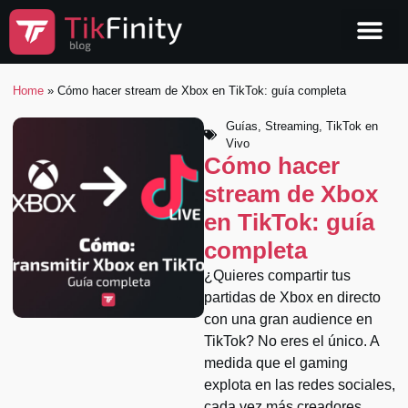
Home
»
Cómo hacer stream de Xbox en TikTok: guía completa
Guías
,
Streaming
,
TikTok en
Vivo
Cómo hacer
stream de Xbox
en TikTok: guía
completa
¿Quieres compartir tus
partidas de Xbox en directo
con una gran audience en
TikTok? No eres el único. A
medida que el gaming
explota en las redes sociales,
cada vez más creadores